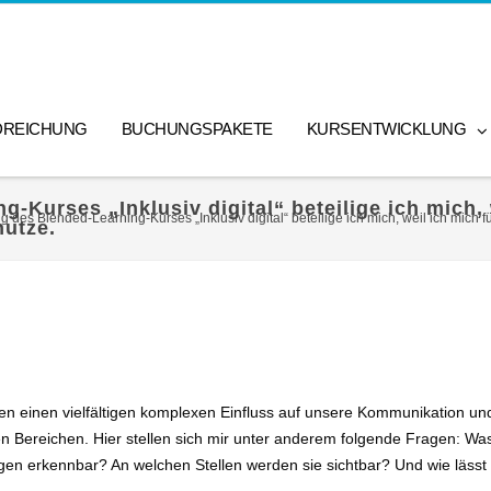
DREICHUNG
BUCHUNGSPAKETE
KURSENTWICKLUNG
Kurses „Inklusiv digital“ beteilige ich mich, 
 des Blended-Learning-Kurses „Inklusiv digital“ beteilige ich mich, weil ich mich 
nutze.
n einen vielfältigen komplexen Einfluss auf unsere Kommunikation und
len Bereichen. Hier stellen sich mir unter anderem folgende Fragen: Wa
en erkennbar? An welchen Stellen werden sie sichtbar? Und wie lässt 