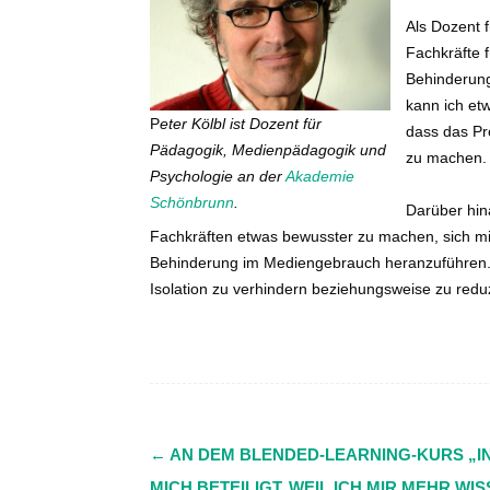
Als Dozent 
Fachkräfte 
Behinderung
kann ich et
P
eter Kölbl ist Dozent für
dass das Pr
Pädagogik, Medienpädagogik und
zu machen.
Psychologie an der
Akademie
Schönbrunn
.
Darüber hin
Fachkräften etwas bewusster zu machen, sich mi
Behinderung im Mediengebrauch heranzuführen. D
Isolation zu verhindern beziehungsweise zu redu
←
AN DEM BLENDED-LEARNING-KURS „INK
Navigation
MICH BETEILIGT, WEIL ICH MIR MEHR WI