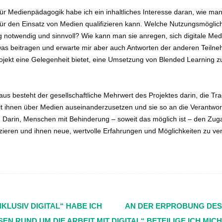
für Medienpädagogik habe ich ein inhaltliches Interesse daran, wie m
für den Einsatz von Medien qualifizieren kann. Welche Nutzungsmöglich
 notwendig und sinnvoll? Wie kann man sie anregen, sich digitale Me
was beitragen und erwarte mir aber auch Antworten der anderen Teiln
ojekt eine Gelegenheit bietet, eine Umsetzung von Blended Learning zu
aus besteht der gesellschaftliche Mehrwert des Projektes darin, die Tr
t ihnen über Medien auseinanderzusetzen und sie so an die Verantwor
arin, Menschen mit Behinderung – soweit das möglich ist – den Zuga
zieren und ihnen neue, wertvolle Erfahrungen und Möglichkeiten zu ver
LUSIV DIGITAL“ HABE ICH
AN DER ERPROBUNG DES
SSEN RUND UM DIE ARBEIT MIT
DIGITAL“ BETEILIGE ICH MI