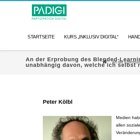
STARTSEITE
KURS „INKLUSIV DIGITAL“
HAN
An der Erprobung des Blended-Learning-
An der Erprobung
unabhängig davon, welche ich selbst 
Peter Kölbl
Medien habe
allen sozia
Veränderung