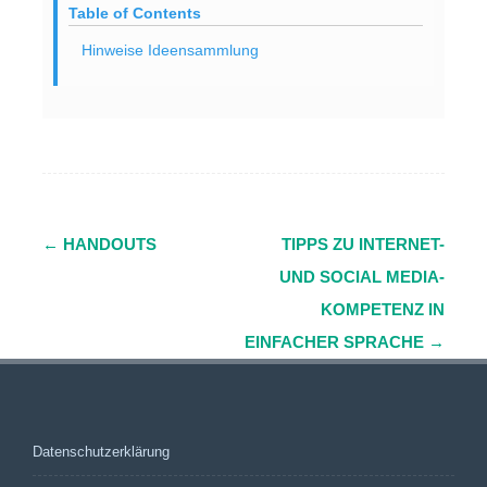
Table of Contents
Hinweise Ideensammlung
←
HANDOUTS
TIPPS ZU INTERNET-
Navigation
UND SOCIAL MEDIA-
(Beiträge)
KOMPETENZ IN
EINFACHER SPRACHE
→
Datenschutzerklärung