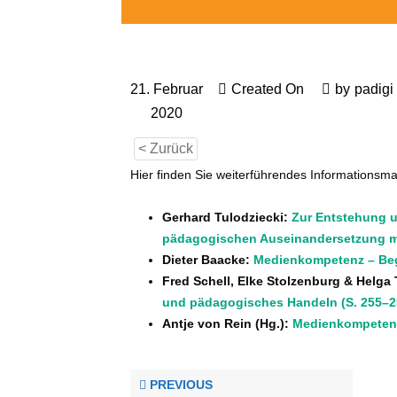
21. Februar
Created On
by
padigi
2020
< Zurück
Hier finden Sie weiterführendes Informations
Gerhard Tulodziecki:
Zur Entstehung un
pädagogischen Auseinandersetzung m
Dieter Baacke:
Medienkompetenz – Begr
Fred Schell, Elke Stolzenburg & Helga
und pädagogisches Handeln (S. 255–2
Antje von Rein (Hg.):
Medienkompetenz 
PREVIOUS