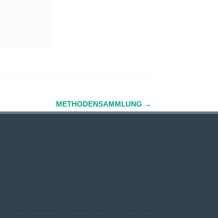
METHODENSAMMLUNG
→