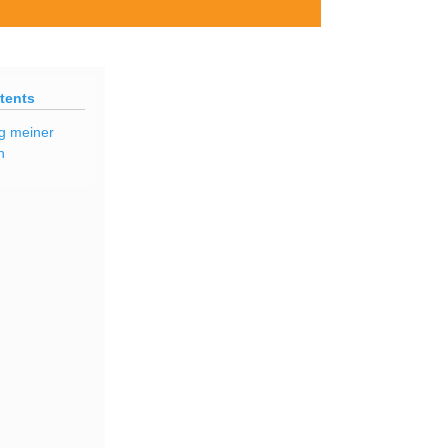
tents
g meiner
n