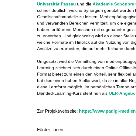
Universität Passau
und die
Akademie Schönbru
schnell deutlich, welche Synergien genutzt werden 
Gesellschaftsmodelle zu leisten: Medienpädagogis
und verwandten Bereichen vermittelt, um die eige
haben fortführend Menschen mit sogenannter geist
zu erwerben. Und gleichzeitig wird an dieser Stel
welche Formate im Hinblick auf die Nutzung von di
Ansätze zu erarbeiten, die auf mehr Teilhabe dur
Umgesetzt wird die Vermittlung von medienpädagog
Learning zeichnet sich durch einen Online-Offline-M
Format bietet zum einen den Vorteil, sehr flexibel
hat dies einen hohen Stellenwert, da sie in aller 
diese Lernform möglich, im persönlichen Tempo arb
Blended-Learning-Kurs steht nun als
OER-Angebo
Zur Projektwebseite:
https://www.padigi-medie
Förder_innen