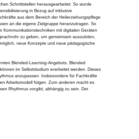
hen Schnittstellen herausgearbeitet. So wurde
sibilisierung in Bezug auf inklusive
chkräfte aus dem Bereich der Heilerziehungspflege
ssen an die eigene Zielgruppe heranzutragen. So
m Kommunikationstechniken mit digitalen Geräten
n Sprachrohr zu geben, um gemeinsam auszuloten,
so möglich, neue Konzepte und neue pädagogische
annten Blended-Learning-Angebots. Blended
d können im Selbststudium erarbeitet werden. Dieses
srhythmus anzupassen. Insbesondere für Fachkräfte
ichen Arbeitsmodell folgen. Zum anderen macht es
ssen Rhythmus vorgibt, abhängig zu sein. Der