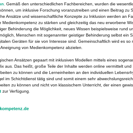
nn
. Gemäß den unterschiedlichen Fachbereichen, wurden die wesentlic
können, um inklusive Forschung voranzutreiben und einen Beitrag zu Sen
che Ansätze und wissenschaftliche Konzepte zu Inklusion werden an Fa
ne Medienkompetenz zu stärken und gleichzeitig das neu erworbene Wi
iger Behinderung die Möglichkeit, neues Wissen beispielsweise rund u
le möglich, Menschen mit sogenannter geistiger Behinderung selbst ei
gitalen Geräten für sie von Interesse sind. Gemeinschaftlich wird es 
ch Aneignung von Medienkompetenz abzielen.
ischen Ansätzen gepaart mit inklusiven Modellen mittels eines sogen
ix aus. Das heißt, große Teile der Inhalte werden online vermittelt un
 arbeiten zu können und die Lerneinheiten an den individuellen Leben
Regel im Schichtdienst tätig sind und somit einem sehr abwechslungsre
eiten zu können und nicht von klassischem Unterricht, der einen gewi
t
zur Verfügung.
nkompetenz.de